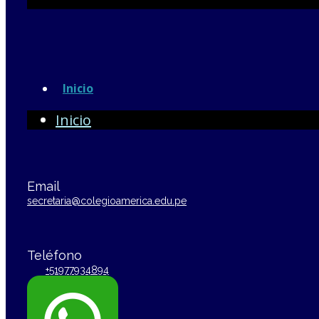
Inicio
Inicio
Email
secretaria@colegioamerica.edu.pe
Teléfono
+51977934894